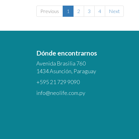
Previous
1
2
3
4
Next
Dónde encontrarnos
Avenida Brasilia 760
1434 Asunción, Paraguay
+595 21 729 9090
info@neolife.com.py