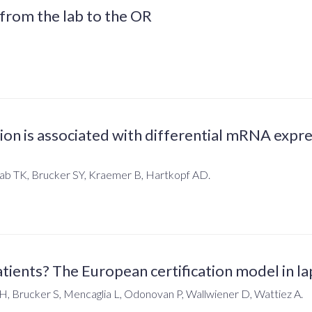
 from the lab to the OR
on is associated with differential mRNA expr
ajab TK, Brucker SY, Kraemer B, Hartkopf AD.
tients? The European certification model in l
H, Brucker S, Mencaglia L, Odonovan P, Wallwiener D, Wattiez A.