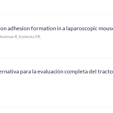
e on adhesion formation in a laparoscopic mou
chonman R, Koninckx PR.
ernativa para la evaluación completa del tract