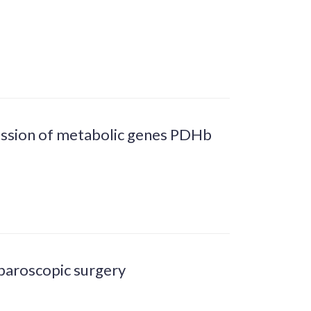
ession of metabolic genes PDHb
aparoscopic surgery