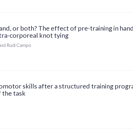
d, or both? The effect of pre-training in han
ntra-corporeal knot tying
 and Rudi Campo
motor skills after a structured training progr
 the task