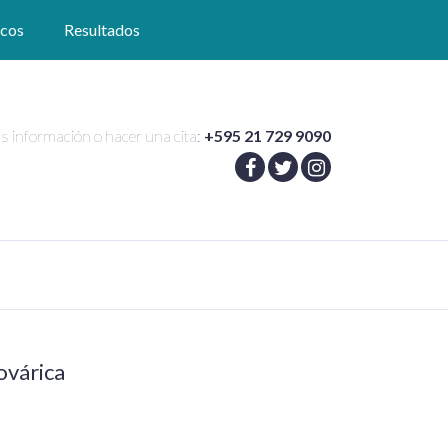
icos
Resultados
s información o hacer una cita:
+595 21 729 9090
ovárica