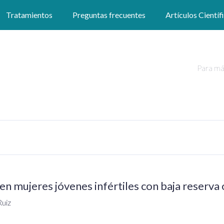
Tratamientos
Preguntas frecuentes
Artículos Científ
Para má
en mujeres jóvenes infértiles con baja reserva 
Ruiz