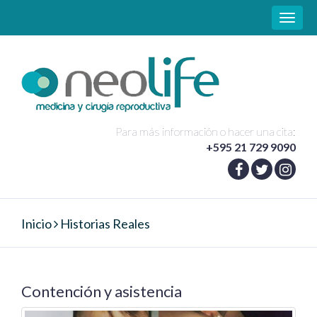
Toggle
naviga
Para más información o hacer una cita:
+595 21 729 9090
Inicio
Historias Reales
Contención y asistencia