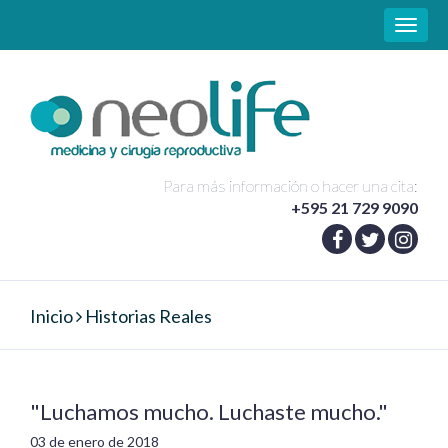
Toggle
naviga
Para más información o hacer una cita:
+595 21 729 9090
Inicio
Historias Reales
"Luchamos mucho. Luchaste mucho."
03 de enero de 2018