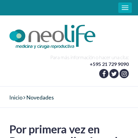
Toggle
naviga
Para más información o hacer una cita:
+595 21 729 9090
Inicio
Novedades
Por primera vez en