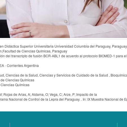
 en Didáctica Superior Universitaria Universidad Columbia del Paraguay, Paraguay
n,Facultad de Ciencias Químicas, Paraguay
cción del transcripto de fusión BCR-ABL1 de acuerdo al protocolo BIOMED-1 para e
A - Corrientes Argentina
d, Ciencias de la Salud, Ciencias y Servicios de Cuidado de la Salud , Bioquímic
 de Ciencias Químicas
 Ciencias Químicas
V; Rojas de Arias, A; Aldama, O; Vega, C; Arze, P; Impacto de la
rama Nacional de Control de la Lepra del Paraguay. . In: IX Muestra Nacional de