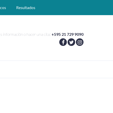
icos
Resultados
s información o hacer una cita:
+595 21 729 9090