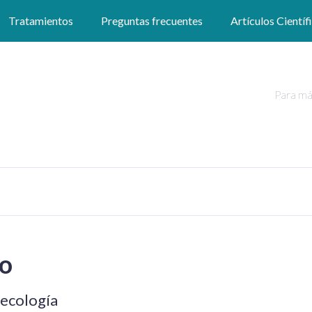
Tratamientos
Preguntas frecuentes
Artículos Científ
Para má
do
necología